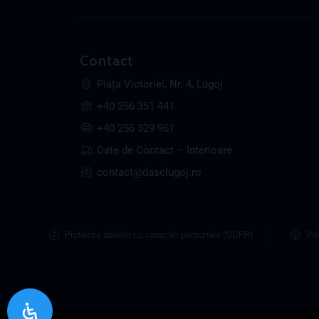
Contact
Piața Victoriei, Nr. 4, Lugoj
+40 256 351 441
+40 256 329 961
Date de Contact – Interioare
contact@dasclugoj.ro
Protecția datelor cu caracter personale (GDPR)
Pol