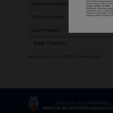
Szabo Simona Mariana
Trif Liliana Rodica
Uscat Angelica
NUME COMPLET
Afișate de la 1 la 25 din 26 înregistrări