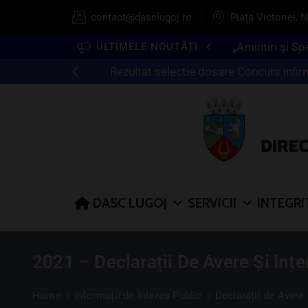
contact@dasclugoj.ro
Piața Victoriei, N
„Amintiri și Sp
ULTIMELE NOUTĂȚI
Rezultat selectie dosare Concurs infirm
DASC LUGOJ
SERVICII
INTEGRI
2021 – Declarații De Avere Și Inte
Home
Informații de Interes Public
Declarații de Avere 