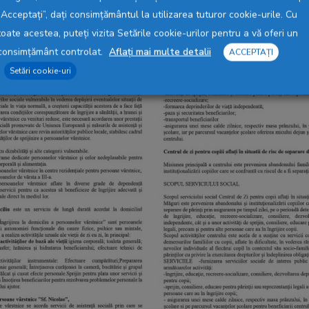
„Acceptați”, dați consimțământul la utilizarea tuturor cookie-urile. Cu
Vizualizare
Vi
toate acestea, puteți vizita Setările cookie-urilor pentru a vă oferi un
consimțământ controlat.
Aflați mai multe detalii
ACCEPTAȚI
Vizualizare
Vi
Setări cookie-uri
Vizualizare
Vi
Vizualizare
Vi
Vizualizare
Vi
Vizualizare
Vi
Vizualizare
Vi
Vizualizare
Vi