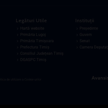
Legături Utile
Instituții
Hartă website
Președinte
Primăria Lugoj
Guvern
Primăria Timișoara
Senat
Prefectura Timiș
Camera Deputați
Consiliul Județean Timiș
DGASPC Timiș
Avansi
itica de utilizare a Cookie-urilor