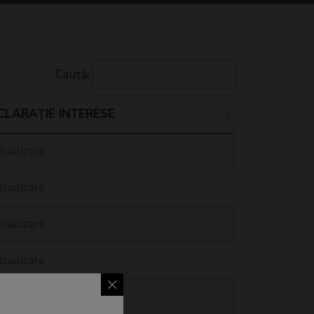
Caută:
CLARAȚIE INTERESE
zualizare
zualizare
zualizare
zualizare
zualizare