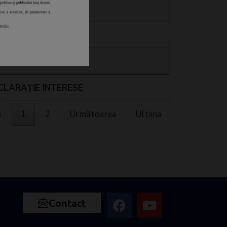
zualizare
zualizare
zualizare
CLARAȚIE INTERESE
a
1
2
Următoarea
Ultima
Contact