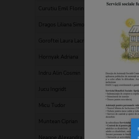
Curutiu Emil Florin
Dragos Liliana Simona
Goroftei Laura Lacrimioara
Hornyak Adriana
Indru Alin Cosmin
Jucu Ingridt
Micu Tudor
Muntean Ciprian
Neagoe Alexandra