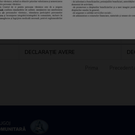
Vizualizare
Vi
Vizualizare
Vi
Vizualizare
Vi
DECLARAȚIE AVERE
DE
Prima
Precedent