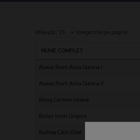
Afișează
înregistrări pe pagină
NUME COMPLET
Asavei Rusti Alina Gianina I
Asavei Rusti Alina Gianina II
Bisog Carmen Iuliana
Botos Ionel Grigore
Bublea Calin Glad