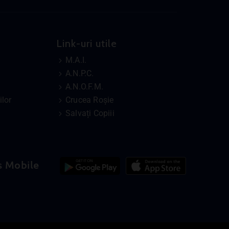
Link-uri utile
M.A.I.
A.N.P.C.
A.N.O.F.M.
lor
Crucea Roșie
Salvați Copiii
s Mobile