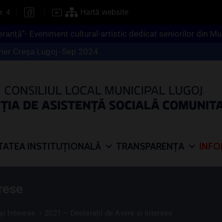
Hartă website
r. 4
eranță”- Eveniment cultural-artistic dedicat seniorilor din Mu
er Creşa Lugoj -Sep 2024
TATEA INSTITUȚIONALĂ
TRANSPARENȚA
INFO
rese
și Interese
2021 – Declarații de Avere și Interese