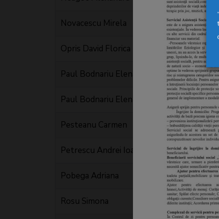
Novacescu Mirela
Opris David Florica Ecaterina
Paul Bodnariu Elena I
Paul Bodnariu Elena II
Pesteanu Carmen
Petrescu Andrei Ioan
Pobega Adriana
Rosu Simona