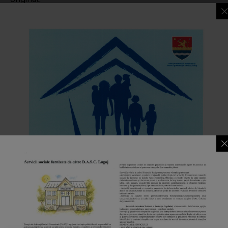
Certificatul de căsătorie în original;
– în caz de divorț se va prezenta sentința de divorț și
sentința de pensie alimentară pentru minori;
– sentința de plasament / încredințare în original și copie
xerox ( după caz );
Documentele prevăzute în cerere la codul de venit
corespunzător;
Adeverința de venit privind salariu net și valoarea
tichetelor de masă din luna anterioară depunerii cererii;
Adeverință din care să rezulte că membrii familiei, de
vârstă școlară urmează o formă de învățământ
organizată potrivit legii, cursuri de zi ( elevi sau
studenți);
Cupoanele pentru alocațiile de întreținere la copiii
încredințați sau dați în plasament, dacă este cazul;
Contract de locuință;
Alte acte doveditoare (după caz)