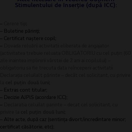
Stimulentului de Inserție (după ICC):
–
Cerere tip
;
– Buletine părinți;
– Certificat naștere copil;
–
Dovada reluării activitatii eliberata de angajator
(activitatea trebuie reluata OBLIGATORIU cu cel puțin (60
zile inaintea implinirii vârstei de 2 ani ai copilului) –
obligatoriu sa fie trecuta data reînceperii activitatii
Declarația celuilalt părinte – decât cel solicitant, cu privire
la
cel puțin două luni
;
– Extras cont titular;
– Decizie AJPlS (acordare ICC);
–
Declaratia celuilat parinte – decat cel solicitant, cu
privire la
cel puțin două luni
;
– Alte acte, după caz (sentința divort/incredintare minor;
certificat căsătorie, etc);