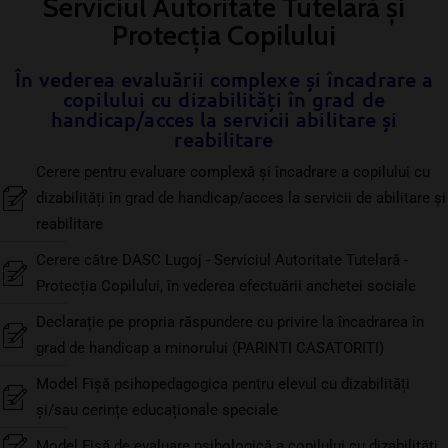
Serviciul Autoritate Tutelară și
Protecția Copilului
În vederea evaluării complexe și încadrare a
copilului cu dizabilități în grad de
handicap/acces la servicii abilitare și
reabilitare
Cerere pentru evaluare complexă și încadrare a copilului cu
dizabilități în grad de handicap/acces la servicii de abilitare și
reabilitare
Cerere către DASC Lugoj - Serviciul Autoritate Tutelară -
Protecția Copilului, în vederea efectuării anchetei sociale
Declarație pe propria răspundere cu privire la încadrarea în
grad de handicap a minorului (PARINTI CASATORITI)
Model Fișă psihopedagogica pentru elevul cu dizabilități
și/sau cerințe educaționale speciale
Model Fișă de evaluare psihologică a copilului cu dizabilități