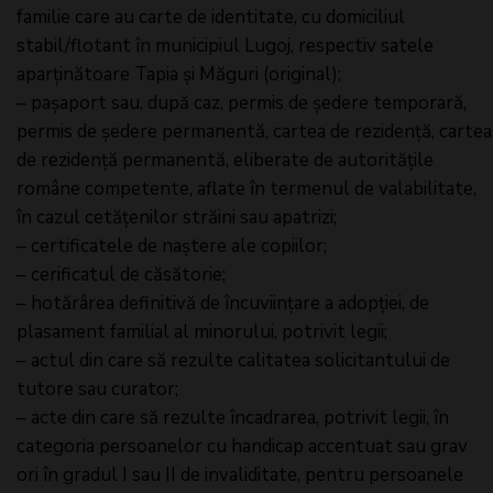
familie care au carte de identitate, cu domiciliul
stabil/flotant în municipiul Lugoj, respectiv satele
aparținătoare Tapia și Măguri (original);
– pașaport sau, după caz, permis de ședere temporară,
permis de ședere permanentă, cartea de rezidență, cartea
de rezidență permanentă, eliberate de autoritățile
române competente, aflate în termenul de valabilitate,
în cazul cetățenilor străini sau apatrizi;
– certificatele de naștere ale copiilor;
– cerificatul de căsătorie;
– hotărârea definitivă de încuviințare a adopției, de
plasament familial al minorului, potrivit legii;
– actul din care să rezulte calitatea solicitantului de
tutore sau curator;
– acte din care să rezulte încadrarea, potrivit legii, în
categoria persoanelor cu handicap accentuat sau grav
ori în gradul I sau II de invaliditate, pentru persoanele