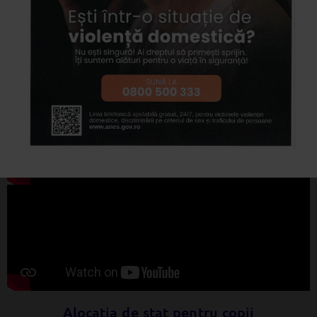
Formularul Cerere – Declarație pe proprie răspundere, Anexa
2 din HG. 1073/2021 în format pdf. inteligent (descarcă aici)
Model completare cerere-declaratie pe proprie
raspundere-ajutoare de incalzire, accesați:
Alocația de stat pentru copii