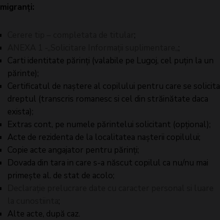
migranți:
Cerere tip – completata de titular
;
ANEXA 1 -„Solicitare Informații suplimentare,,
;
Carti identitate părinți (valabile pe Lugoj, cel puțin la un
părinte);
Certificatul de naștere al copilului pentru care se solicita
dreptul (transcris romanesc si cel din străinătate daca
exista);
Extras cont, pe numele părintelui solicitant (opțional);
Acte de rezidenta de la localitatea nașterii copilului;
Copie acte angajator pentru părinți;
Dovada din tara in care s-a născut copilul ca nu/nu mai
primește al. de stat de acolo;
Declarație prelucrare date cu caracter personal si luare
la cunostiinta
;
Alte acte, după caz.