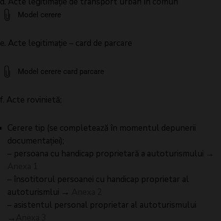
d. Acte legitimație de transport urban în comun
Model cerere
e. Acte legitimație – card de parcare
Model cerere card parcare
f. Acte rovinietă;
Cerere tip (se completează în momentul depunerii
documentaţiei);
– persoana cu handicap proprietară a autoturismului →
Anexa 1
– însotitorul persoanei cu handicap proprietar al
autoturismlui →
Anexa 2
– asistentul personal proprietar al autoturismului
→
Anexa 3