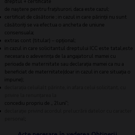
dreptul + certificate
de naștere pentru frați/surori, daca este cazul;
certificat de căsătorie ; in cazul in care părinții nu sunt
căsătoriți se va efectua o ancheta de uniune
consensuala;
extras cont (titular) – opțional;
in cazul in care solicitantul dreptului ICC este tatal,este
necesara o adeverința de la angajatorul mamei cu
perioada de maternitate sau declarația mamei ca nu a
beneficiat de maternitate(doar in cazul in care situația o
impune);
declarația celuilalt părinte, in afara celui solicitant, cu
privire la renunțarea la
concediu propriu de „ 2luni”;
declarație privind acordul prelucrării datelor cu caracter
personal
;
Acte necesare în vederea Obținerii