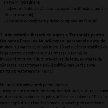
aflate în întreținere;
– adeverință eliberată de unitatea de învățământ (pentru
elevi și studenți);
– alte acte doveditoare privind componența familiei.
2. Adeverință eliberată de Agenția Teritorială pentru
Ocuparea Forței de Muncă pentru persoanele apte de
muncă
(au vârsta cuprinsă între 16 ani și vârsta stabilită de
lege pentru pensionare, nu urmează o formă de
învățământ cursuri de zi prevăzute de lege, au starea de
sănătate, capacitatea fizică și psihică care le fac apte
pentru prestarea unei munci).
Nu prezintă adeverință persoana care:
– asigură creșterea și îngrijirea, potrivit legii, a unuia sau mai
multor copii în vârstă de până la 7 ani sau, până la 18 ani în
cazul copilului cu handicap mediu, dovedit prin certificate