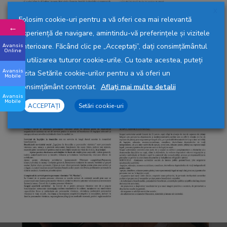
Informare cu privire la prelucrarea datelor cu caracter
X
Folosim cookie-uri pentru a vă oferi cea mai relevantă
personal si luare la cunostiinta (descarcă aici)
.
←
experiență de navigare, amintindu-vă preferințele și vizitele
anterioare. Făcând clic pe „Acceptați”, dați consimțământul
Acte necesare pentru Obținerea Ajutorului
Avansis
Online
pentru Încălzirea Locuinței
la utilizarea tuturor cookie-urile. Cu toate acestea, puteți
Avansis
vizita Setările cookie-urilor pentru a vă oferi un
Cuantumul ajutorului pentru încălzirea locuinţei (descarcă
Mobile
consimțământ controlat.
Aflați mai multe detalii
aici)
Avansis
Mobile
ACCEPTAȚI
Setări cookie-uri
Actele necesare în vederea obţinerii ajutorului pentru
încălzirea locuinţei (descarcă aici)
Bunuri care exclud acordarea ajutorului pentru încălzirea
locuinţei (descarcă aici)
Formularul Cerere – Declarație pe proprie răspundere,
(descarcă aici)
Informare privind prelucrarea datelor cu caracter personal
(descarcă aici)