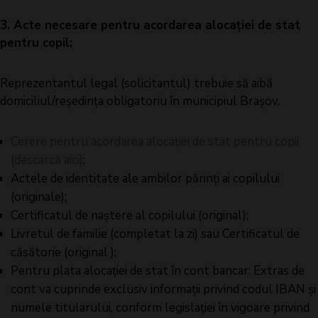
3. Acte necesare pentru acordarea alocației de stat
pentru copil:
Reprezentantul legal (solicitantul) trebuie să aibă
domiciliul/reşedinţa obligatoriu în municipiul Braşov.
Cerere pentru acordarea alocaţiei de stat pentru copii
(descarcă aici)
;
Actele de identitate ale ambilor părinţi ai copilului
(originale);
Certificatul de naștere al copilului (original);
Livretul de familie (completat la zi) sau Certificatul de
căsătorie (original );
Pentru plata alocaţiei de stat în cont bancar: Extras de
cont va cuprinde exclusiv informații privind codul IBAN și
numele titularului, conform legislației în vigoare privind