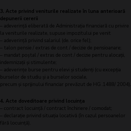
3. Acte privind veniturile realizate în luna anterioară
depunerii cererii
– adeverință eliberată de Administrația financiară cu privire
la veniturile realizate, supuse impozitului pe venit
– adeverință privind salariul (de. orice fel);
– talon pensie / extras de cont / decizie de pensioanare;
– mandat poștal / extras de cont / decizie pentru alocații,
indemnizații și stimulente;
– adeverințe burse pentru elevi și studenți (cu excepția
burselor de studiu și a burselor sociale,
precum și sprijinului financiar prevăzut de HG .1488/ 2004).
4. Acte doveditoare privind locuința
– contract locuință / contract închiriere / comodat;
– declarație privind situația locativă (în cazul persoanelor
fără locuință).