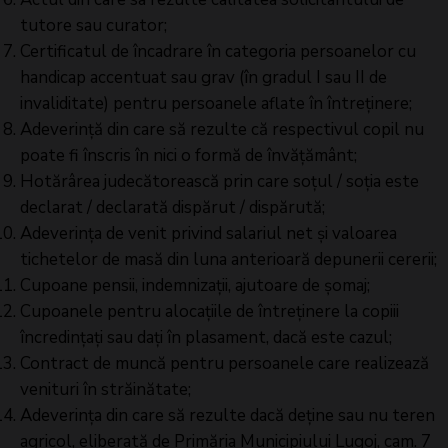
tutore sau curator;
Certificatul de încadrare în categoria persoanelor cu
handicap accentuat sau grav (în gradul I sau II de
invaliditate) pentru persoanele aflate în întreținere;
Adeverință din care să rezulte că respectivul copil nu
poate fi înscris în nici o formă de învățământ;
Hotărârea judecătorească prin care soțul / soția este
declarat / declarată dispărut / dispărută;
Adeverința de venit privind salariul net și valoarea
tichetelor de masă din luna anterioară depunerii cererii;
Cupoane pensii, indemnizații, ajutoare de șomaj;
Cupoanele pentru alocațiile de întreținere la copiii
încredințați sau dați în plasament, dacă este cazul;
Contract de muncă pentru persoanele care realizează
venituri în străinătate;
Adeverința din care să rezulte dacă deține sau nu teren
agricol, eliberată de Primăria Municipiului Lugoj, cam. 7