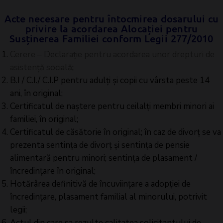
Acte necesare pentru întocmirea dosarului cu
privire la acordarea Alocației pentru
Susținerea Familiei conform Legii 277/2010
Cerere – Declarație pentru acordarea unor drepturi de
asistență socială
;
B.I / C.I./ C.I.P pentru adulți și copii cu vârsta peste 14
ani, în original;
Certificatul de naștere pentru ceilalți membri minori ai
familiei, în original;
Certificatul de căsătorie în original; în caz de divorț se va
prezenta sentința de divorț și sentința de pensie
alimentară pentru minori; sentința de plasament /
încredințare în original;
Hotărârea definitivă de încuviințare a adopției de
încredințare, plasament familial al minorului, potrivit
legii;
Actul din care sa rezulte calitatea solicitantului de