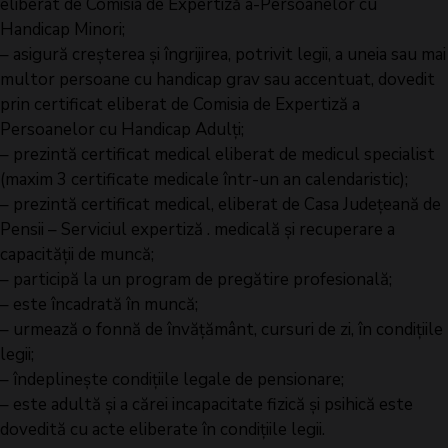
eliberat de Comisia de Expertiză a-Persoanelor cu
Handicap Minori;
– asigură creșterea și îngrijirea, potrivit legii, a uneia sau mai
multor persoane cu handicap grav sau accentuat, dovedit
prin certificat eliberat de Comisia de Expertiză a
Persoanelor cu Handicap Adulți;
– prezintă certificat medical eliberat de medicul specialist
(maxim 3 certificate medicale într-un an calendaristic);
– prezintă certificat medical, eliberat de Casa Județeană de
Pensii – Serviciul expertiză . medicală și recuperare a
capacității de muncă;
– participă la un program de pregătire profesională;
– este încadrată în muncă;
– urmează o fonnă de învățământ, cursuri de zi, în condițiile
legii;
– îndeplinește condițiile legale de pensionare;
– este adultă și a cărei incapacitate fizică și psihică este
dovedită cu acte eliberate în condițiile legii.