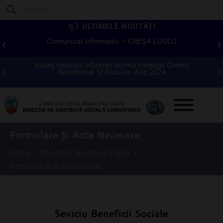
ULTIMELE NOUTĂȚI
„Amintiri și Speranță”- Eveniment cultural-artistic
dedicat seniorilor din Municipiul Lugoj
Rezultat selectie dosare Concurs infirmer Creşa Lugoj -
An
Sep 2024
d
Formulare Și Acte Necesare
Home
Informații de Interes Public
Formulare și Acte necesare
Seviciu Beneficii Sociale