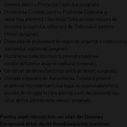
Comisia pentru Protecţia Copilului (original);
Hotărârea Comisiei pentru Protecţia Copilului şi
repartiţia aferentă / Sentinţa Civilă privind măsura de
ocrotire a copilului, eliberată de Tribunalul pentru
Minori (original);
Dispoziţia de plasament în regim de urgenţă a copilului la
asistentul maternal (original);
Hotărârea Judecătorească privind stabilirea
curatelei/tutelei asupra copilului (original);
Certificat de deces/Sentinţă civilă de divorţ (original);
Dovadă eliberată de Autoritatea Tutelară privind
stabilirea reprezentantului legal al copilului/ancheta
socială (în situația în care părinții sunt necăsătoriți sau
unul dintre părinții este minor) (original).
Pentru copiii născuți într-un stat din Uniunea
Europeană altul decât România/părinți lucrători