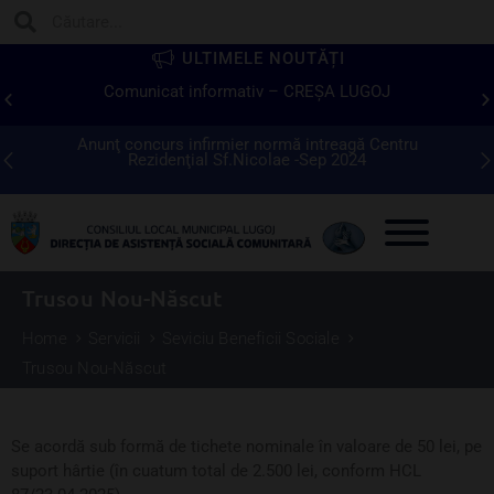
ULTIMELE NOUTĂȚI
Comunicat informativ – CREŞA LUGOJ
tor
Anunţ concurs infirmier normă intreagă Centru
Re
Rezidenţial Sf.Nicolae -Sep 2024
Trusou Nou-Născut
Home
Servicii
Seviciu Beneficii Sociale
Trusou Nou-Născut
Se acordă sub formă de tichete nominale în valoare de 50 lei, pe
suport hârtie (în cuatum total de 2.500 lei, conform
HCL