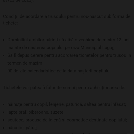
87/23.04.2025
).
Condiții de acordare a trusoului pentru nou-născut sub formă de
tichete:
Domiciliul ambilor părinți să aibă o vechime de minim 12 luni
înainte de nașterea copilului pe raza Municipiul Lugoj;
Să fi depus cerere pentru acordarea tichetelor pentru trusou în
termen de maxim
90 de zile calendaristice de la data nașterii copilului
Tichetele vor putea fi folosite numai pentru achiziționarea de:
hăinuțe pentru copil, lenjerie, păturică, saltea pentru înfășat;
lapte praf, biberoane, suzete;
scutece, produse de igienă și cosmetice destinate copilului;
cărucior, pătuț;