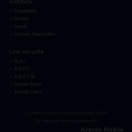
Instituții
Președinte
Guvern
Senat
Camera Deputaților
Link-uri utile
M.A.I.
A.N.P.C.
A.N.O.F.M.
Crucea Roșie
Salvați Copiii
Protecția datelor cu caracter personale (GDPR)
Politica de utilizare a Cookie-urilor
Avansis Mobile