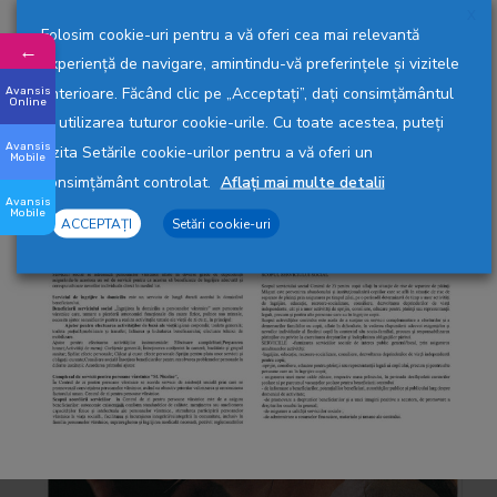
X
Declarație prelucrare date cu caracter personal
.
Folosim cookie-uri pentru a vă oferi cea mai relevantă
←
experiență de navigare, amintindu-vă preferințele și vizitele
HCL Trusou nou nascuti - 2500 lei
anterioare. Făcând clic pe „Acceptați”, dați consimțământul
Avansis
Online
la utilizarea tuturor cookie-urile. Cu toate acestea, puteți
Avansis
vizita Setările cookie-urilor pentru a vă oferi un
Mobile
Autor:
DASC Lugoj
consimțământ controlat.
Aflați mai multe detalii
Ultima modificare:
28-05-2025, 14:46
Avansis
Mobile
Vizualizări: 3.518
ACCEPTAȚI
Setări cookie-uri
Contact