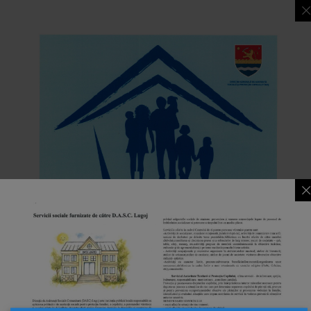
termometru, termometru pentru baie, forfecuță și aspirator
nazal pentru nou-născut.
ACTE NECESARE LA DEPUNEREA DOSARULUI
PENTRU OBȚINEREA TRUSOULUI NOU NĂSCUT
Cerere tipizată , conform anexei la prezenta Metodologie –
completata de titular
;
Actul de identitate al solicitantului (copie și originalul pentru
verificarea
conformității);
Actul de identitate al celuilalt părinte (copie și originalul
pentru verificarea
conformității);
Certificatul de naștere al copilului (copie și originalul pentru
verificarea
conformității);
alte acte, după caz.