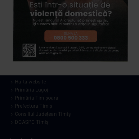
Contact
Piața Victoriei, Nr. 4, Lugoj
+40 256 351 441
+40 256 329 961
Date de Contact – Interioare
contact@dasclugoj.ro
Legături Utile
Hartă website
Primăria Lugoj
Primăria Timișoara
Prefectura Timiș
Consiliul Județean Timiș
DGASPC Timiș