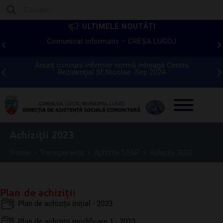
ULTIMELE NOUTĂȚI
Comunicat informativ – CREŞA LUGOJ
tor
Anunţ concurs infirmier normă intreagă Centru
Re
Rezidenţial Sf.Nicolae -Sep 2024
Achiziții 2023
Home
Transparența
Achiziții SEAP
Achiziții 2023
Plan de achiziții
Plan de achiziții inițial - 2023
Plan de achiziții modificare 1 - 2023