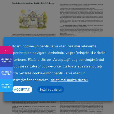
Autor:
DASC Lugoj
Ultima modificare:
25-10-2023, 18:36
Vizualizări: 1.676
Contact
X
Folosim cookie-uri pentru a vă oferi cea mai relevantă
←
experiență de navigare, amintindu-vă preferințele și vizitele
anterioare. Făcând clic pe „Acceptați”, dați consimțământul
Avansis
Online
la utilizarea tuturor cookie-urile. Cu toate acestea, puteți
Avansis
vizita Setările cookie-urilor pentru a vă oferi un
Mobile
consimțământ controlat.
Aflați mai multe detalii
Avansis
Contact
Mobile
ACCEPTAȚI
Setări cookie-uri
Piața Victoriei, Nr. 4, Lugoj
+40 256 351 441
+40 256 329 961