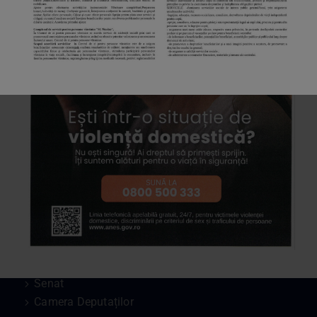
Date de Contact – Interioare
contact@dasclugoj.ro
Legături Utile
Hartă website
Primăria Lugoj
Primăria Timișoara
Prefectura Timiș
Consiliul Județean Timiș
DGASPC Timiș
Instituții
Președinte
Guvern
Senat
Camera Deputaților