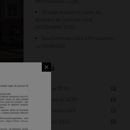
din Municipiul Lugoj
Situaţie depunere Cereri de
Ajutoare de Încălzire luna
NOIEMBRIE 2025
Ziua Internațională a Persoanelor
cu Dizabilități
Arhivă
martie 2026
(2)
decembrie 2025
(3)
noiembrie 2025
(1)
august 2025
(3)