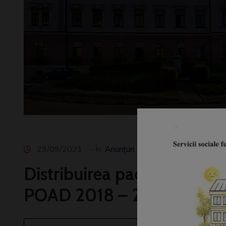
29/09/2021
- În
Anunțuri
de
DASC Lugoj
Come
Distribuirea pachetelor cu
POAD 2018 – 2021