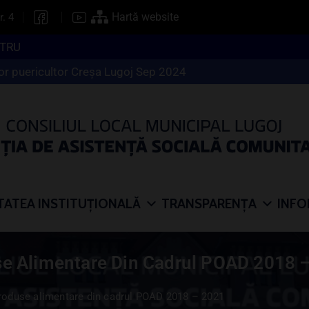
Hartă website
r. 4
ormativ – CREŞA LUGOJ
Centru Rezidenţial Sf.Nicolae -Sep 2024
TATEA INSTITUȚIONALĂ
TRANSPARENȚA
INFO
use Alimentare Din Cadrul POAD 2018 
produse alimentare din cadrul POAD 2018 – 2021