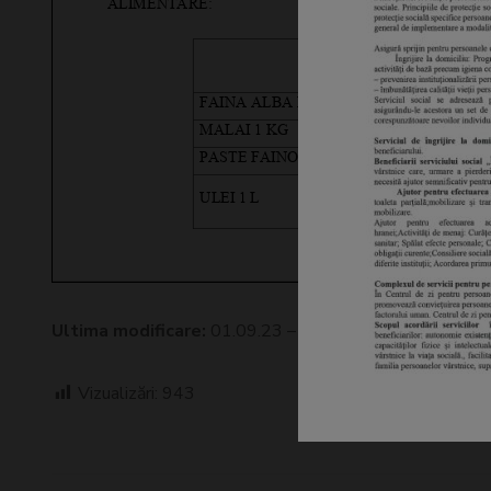
Ultima modificare:
01.09.23 – 12:05 de către
DASC Lu
Vizualizări:
943