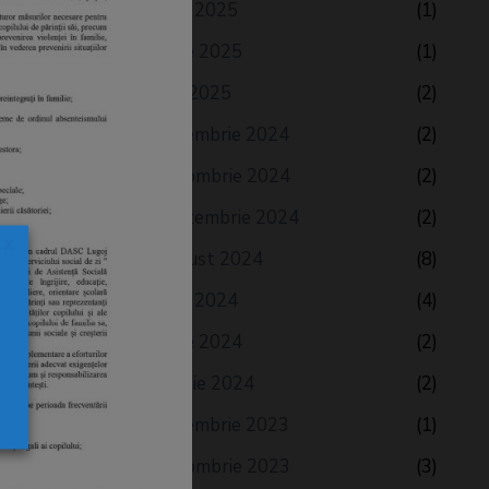
iulie 2025
(1)
iunie 2025
(1)
mai 2025
(2)
decembrie 2024
(2)
octombrie 2024
(2)
septembrie 2024
(2)
X
august 2024
(8)
e
iulie 2024
(4)
iunie 2024
(2)
aprilie 2024
(2)
decembrie 2023
(1)
octombrie 2023
(3)