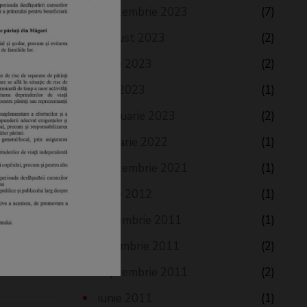
septembrie 2023
(7)
august 2023
(2)
iunie 2023
(2)
mai 2023
(1)
februarie 2023
(2)
ianuarie 2022
(1)
septembrie 2021
(1)
iunie 2012
(1)
decembrie 2011
(1)
noiembrie 2011
(2)
septembrie 2011
(2)
iunie 2011
(1)