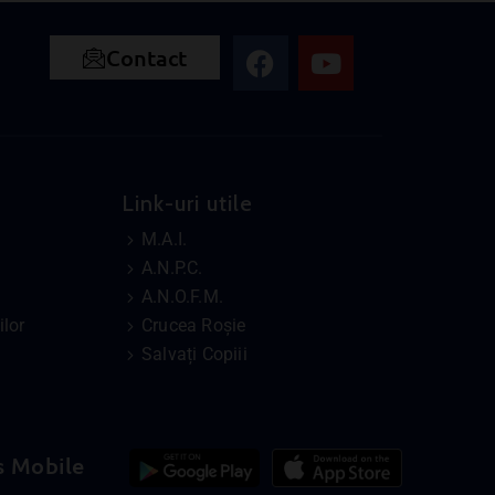
Contact
Link-uri utile
M.A.I.
A.N.P.C.
A.N.O.F.M.
lor
Crucea Roșie
Salvați Copiii
s Mobile