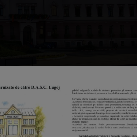
ntarii dezactivate
 produse alimentare din cadrul