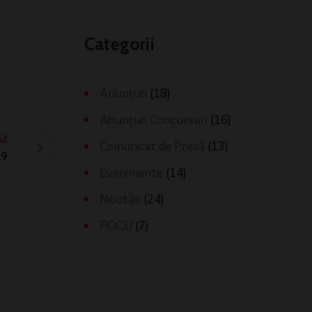
Categorii
Anunțuri
(18)
Anunțuri Concursuri
(16)
ul
Comunicat de Presă
(13)
19
Evenimente
(14)
Noutăți
(24)
POCU
(7)