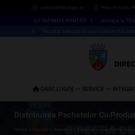
contact@dasclugoj.ro
Piața Victoriei, N
Comunicat inf
ULTIMELE NOUTĂȚI
Anunţ concurs infirmier normă intreagă 
DASC LUGOJ
SERVICII
INTEGRI
Distribuirea Pachetelor Cu Prod
Home
Noutăți
Anunțuri
Distribuirea pachetelor cu 