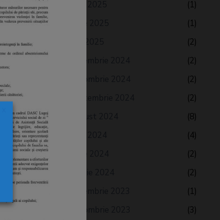
iulie 2025
(1)
iunie 2025
(1)
mai 2025
(2)
decembrie 2024
(2)
octombrie 2024
(2)
septembrie 2024
(2)
X
august 2024
(8)
e
iulie 2024
(4)
iunie 2024
(2)
aprilie 2024
(2)
decembrie 2023
(1)
octombrie 2023
(3)