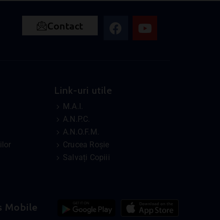
Contact
Link-uri utile
M.A.I.
A.N.P.C.
A.N.O.F.M.
lor
Crucea Roșie
Salvați Copiii
s Mobile