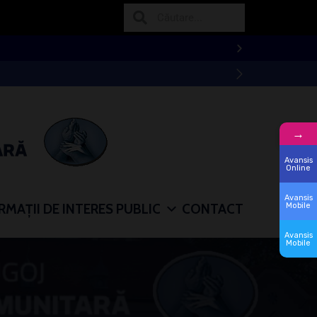
lae -Sep 2024
→
Avansis
Online
Avansis
Mobile
RMAȚII DE INTERES PUBLIC
CONTACT
Avansis
Mobile