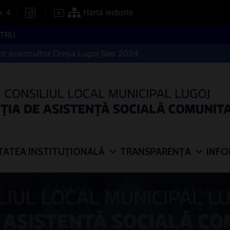
Hartă website
r. 4
Comunicat informativ – CREŞA LUGOJ
oncurs infirmier normă intreagă Centru Rezidenţial Sf.Nico
TATEA INSTITUȚIONALĂ
TRANSPARENȚA
INFO