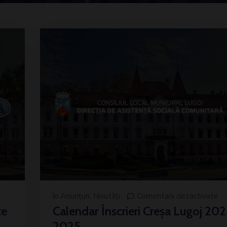
în
Anunțuri
‚
Noutăți
Comentarii dezactivate
te
Calendar Înscrieri Creșa Lugoj 20
2025