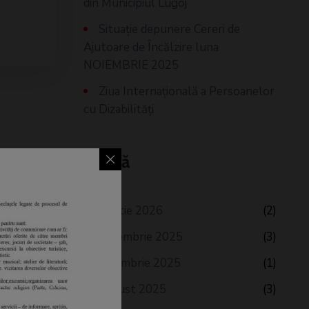
din Municipiul Lugoj
Situaţie depunere Cereri de
Ajutoare de Încălzire luna
NOIEMBRIE 2025
Ziua Internațională a Persoanelor
cu Dizabilități
Arhivă
martie 2026
(2)
decembrie 2025
(3)
noiembrie 2025
(1)
august 2025
(3)