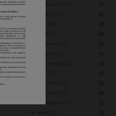
septembrie 2023
(7)
august 2023
(2)
iunie 2023
(2)
mai 2023
(1)
februarie 2023
(2)
ianuarie 2022
(1)
septembrie 2021
(1)
iunie 2012
(1)
decembrie 2011
(1)
noiembrie 2011
(2)
septembrie 2011
(2)
iunie 2011
(1)