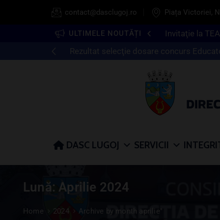
contact@dasclugoj.ro
Piața Victoriei, N
ULTIMELE NOUTĂȚI
Anunţ c
DASC LUGOJ
SERVICII
INTEGRI
Lună:
Aprilie 2024
Home
2024
Archive by month aprilie"