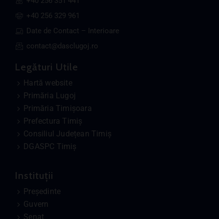
+40 256 351 441
+40 256 329 961
Date de Contact – Interioare
contact@dasclugoj.ro
Legături Utile
Hartă website
Primăria Lugoj
Primăria Timișoara
Prefectura Timiș
Consiliul Județean Timiș
DGASPC Timiș
Instituții
Președinte
Guvern
Senat