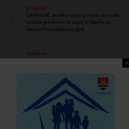
Anteriorul
CAMPANIE de informare privind serviciile
sociale privitoare la copil si familie la
nivelul Municipiului Lugoj
Următorul
Ziua Internațională a Persoanelor cu
Dizabilități
Caută