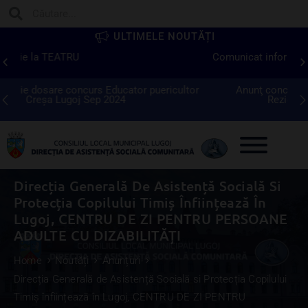
ULTIMELE NOUTĂȚI
Comunicat informativ – CREŞA LUGOJ
tor
Anunţ concurs infirmier normă intreagă Centru
Re
Rezidenţial Sf.Nicolae -Sep 2024
Direcția Generală De Asistență Socială Si
Protecția Copilului Timiș Înființează În
Lugoj, CENTRU DE ZI PENTRU PERSOANE
ADULTE CU DIZABILITĂȚI
Home
Noutăți
Anunțuri
Direcția Generală de Asistență Socială si Protecția Copilului
Timiș înființează în Lugoj, CENTRU DE ZI PENTRU