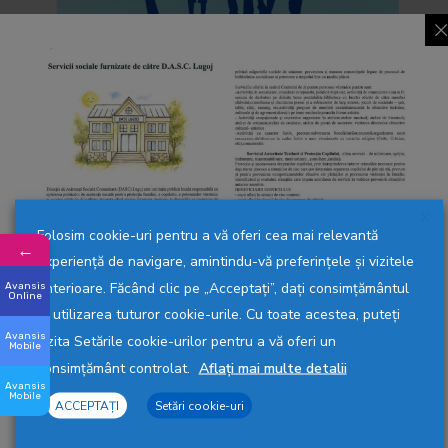
Articole Recente
Invitaţie la TEATRU
Comunicat informativ – CREŞA LUGOJ
„Amintiri și Speranță”- Eveniment cultural-artistic
dedicat seniorilor din Municipiul Lugoj
X
Situaţie depunere Cereri de Ajutoare de Încălzire
Folosim cookie-uri pentru a vă oferi cea mai relevantă
←
luna NOIEMBRIE 2025
experiență de navigare, amintindu-vă preferințele și vizitele
anterioare. Făcând clic pe „Acceptați”, dați consimțământul
Avansis
Ziua Internațională a Persoanelor cu Dizabilități
Online
la utilizarea tuturor cookie-urile. Cu toate acestea, puteți
Avansis
vizita Setările cookie-urilor pentru a vă oferi un
Mobile
consimțământ controlat.
Aflați mai multe detalii
Arhivă
Avansis
Mobile
ACCEPTAȚI
Setări cookie-uri
martie 2026
(2)